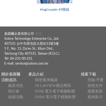
MagCoupler-RT模組
索羅爾企業有限公司
管理
Solore Technology Enterprise Co., Ltd.
407531 台中市西屯區大恩街13號1樓
1 F., No. 13, Da'en St., Xitun Dist.,
Taichung City 407531, Taiwan (R.O.C.)
Tel: 04-231-00-231
E-mail:
service@solore.com.tw
關於索羅爾
產品介紹
檔案下載
活動資訊
精密量測儀器
型錄/手冊
最新消息
NI LabVIEW產品專區
技術文件
研討會
PSIM 電力電子模擬軟體
檔案更新
促銷活動
DSIM 電力電子模擬軟體
範例影片