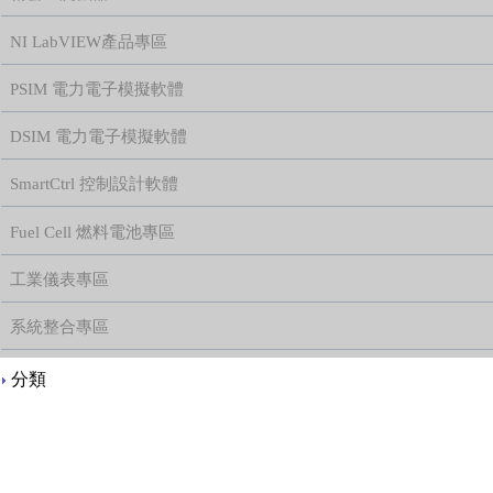
NI LabVIEW產品專區
PSIM 電力電子模擬軟體
DSIM 電力電子模擬軟體
SmartCtrl 控制設計軟體
Fuel Cell 燃料電池專區
工業儀表專區
系統整合專區
Content
分類