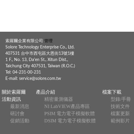
索羅爾企業有限公司
管理
Solore Technology Enterprise Co., Ltd.
407531 台中市西屯區大恩街13號1樓
1 F., No. 13, Da'en St., Xitun Dist.,
Taichung City 407531, Taiwan (R.O.C.)
Tel: 04-231-00-231
E-mail:
service@solore.com.tw
關於索羅爾
產品介紹
檔案下載
活動資訊
精密量測儀器
型錄/手冊
最新消息
NI LabVIEW產品專區
技術文件
研討會
PSIM 電力電子模擬軟體
檔案更新
促銷活動
DSIM 電力電子模擬軟體
範例影片