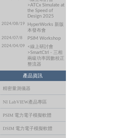
>ATCx Simulate at
the Speed of
Design 2025
2024/08/19
HyperWorks 新版
本發布會
2024/07/8
PSIM Workshop
2024/04/09
<線上研討會
>SmartCtrl - 三相
兩級功率因數校正
整流器
產品資訊
精密量測儀器
NI LabVIEW產品專區
PSIM 電力電子模擬軟體
DSIM 電力電子模擬軟體