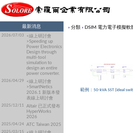
最新消息
Content
分類
DSIM 電力電子模擬軟
2026/07/03
<線上研討會
>Speeding up
Power Electronics
Design through
multi-tool
simulation to
design an entire
power converter.
2026/04/29
<線上研討會
>SmartNetics
範例：50-kVA SST (ideal swit
2026.1 新版本發
表線上研討會
2025/12/11
Altair 已正式發布
HyperWorks
2026
2025/04/24
ATC Taiwan 2025
2025/03/15
<線上研討會