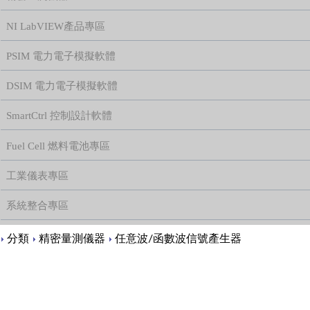
NI LabVIEW產品專區
PSIM 電力電子模擬軟體
DSIM 電力電子模擬軟體
SmartCtrl 控制設計軟體
Fuel Cell 燃料電池專區
工業儀表專區
系統整合專區
Content
分類
精密量測儀器
任意波/函數波信號產生器