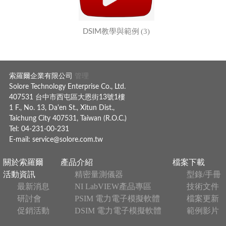
(3)
DSIM教學與範例
索羅爾企業有限公司
管理
Solore Technology Enterprise Co., Ltd.
407531 台中市西屯區大恩街13號1樓
1 F., No. 13, Da'en St., Xitun Dist.,
Taichung City 407531, Taiwan (R.O.C.)
Tel: 04-231-00-231
E-mail:
service@solore.com.tw
關於索羅爾
產品介紹
檔案下載
活動資訊
精密量測儀器
型錄/手冊
最新消息
NI LabVIEW產品專區
技術文件
研討會
PSIM 電力電子模擬軟體
檔案更新
促銷活動
DSIM 電力電子模擬軟體
範例影片