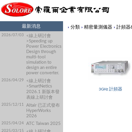
最新消息
Content
分類
精密量測儀器
計頻器
2026/07/03
<線上研討會
>Speeding up
Power Electronics
Design through
multi-tool
simulation to
design an entire
power converter.
2026/04/29
<線上研討會
>SmartNetics
3GHz 計頻器
2026.1 新版本發
表線上研討會
2025/12/11
Altair 已正式發布
HyperWorks
2026
2025/04/24
ATC Taiwan 2025
2025/03/15
<線上研討會