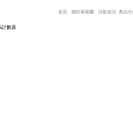
首頁
關於索羅爾
活動資訊
產品介
&計數器