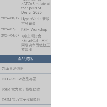
>ATCx Simulate at
the Speed of
Design 2025
2024/08/19
HyperWorks 新版
本發布會
2024/07/8
PSIM Workshop
2024/04/09
<線上研討會
>SmartCtrl - 三相
兩級功率因數校正
整流器
產品資訊
精密量測儀器
NI LabVIEW產品專區
PSIM 電力電子模擬軟體
DSIM 電力電子模擬軟體