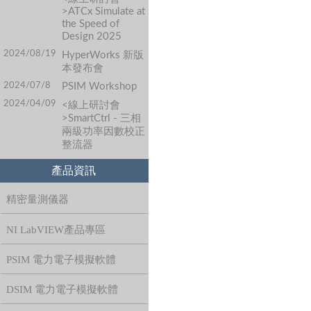
>ATCx Simulate at
the Speed of
Design 2025
2024/08/19
HyperWorks 新版
本發布會
2024/07/8
PSIM Workshop
2024/04/09
<線上研討會
>SmartCtrl - 三相
兩級功率因數校正
整流器
產品資訊
精密量測儀器
NI LabVIEW產品專區
PSIM 電力電子模擬軟體
DSIM 電力電子模擬軟體