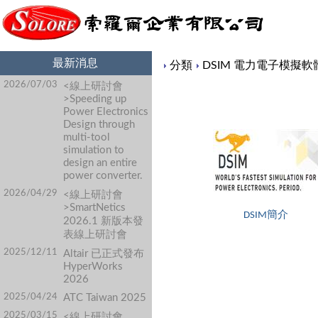
最新消息
Content
分類
DSIM 電力電子模擬軟
2026/07/03
<線上研討會
>Speeding up
Power Electronics
Design through
multi-tool
simulation to
design an entire
power converter.
2026/04/29
<線上研討會
>SmartNetics
DSIM簡介
2026.1 新版本發
表線上研討會
2025/12/11
Altair 已正式發布
HyperWorks
2026
2025/04/24
ATC Taiwan 2025
2025/03/15
<線上研討會