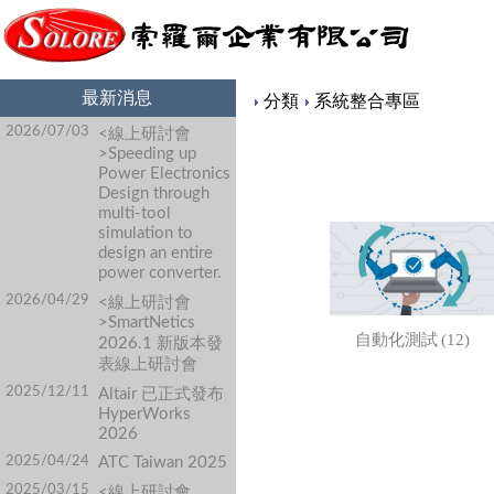
最新消息
Content
分類
系統整合專區
2026/07/03
<線上研討會
>Speeding up
Power Electronics
Design through
multi-tool
simulation to
design an entire
power converter.
2026/04/29
<線上研討會
>SmartNetics
(12)
自動化測試
2026.1 新版本發
表線上研討會
2025/12/11
Altair 已正式發布
HyperWorks
2026
2025/04/24
ATC Taiwan 2025
2025/03/15
<線上研討會