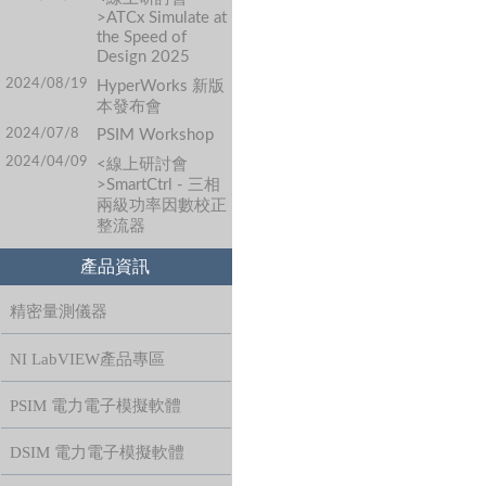
>ATCx Simulate at
the Speed of
Design 2025
2024/08/19
HyperWorks 新版
本發布會
2024/07/8
PSIM Workshop
2024/04/09
<線上研討會
>SmartCtrl - 三相
兩級功率因數校正
整流器
產品資訊
精密量測儀器
NI LabVIEW產品專區
PSIM 電力電子模擬軟體
DSIM 電力電子模擬軟體