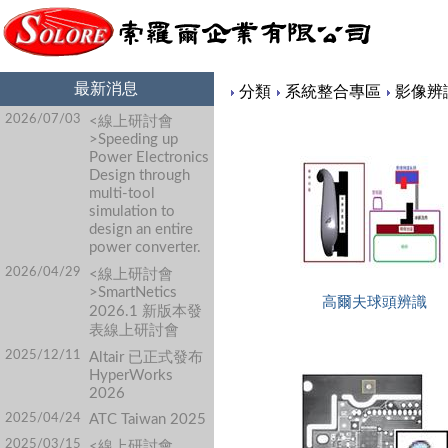
最新消息
Content
分類
系統整合專區
影像辨
2026/07/03
<線上研討會
>Speeding up
Power Electronics
Design through
multi-tool
simulation to
design an entire
power converter.
2026/04/29
<線上研討會
>SmartNetics
高爾夫球頭辨識
2026.1 新版本發
表線上研討會
2025/12/11
Altair 已正式發布
HyperWorks
2026
2025/04/24
ATC Taiwan 2025
2025/03/15
<線上研討會