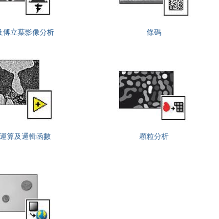
及傅立葉影像分析
條碼
運算及邏輯函數
顆粒分析