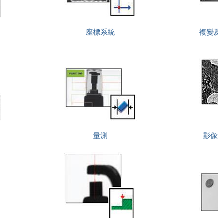
座標系統
複變
量測
影像